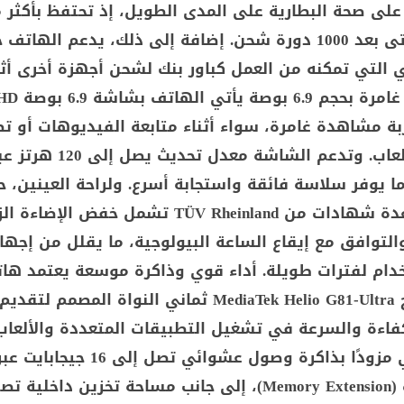
من كفاءتها حتى بعد 1000 دورة شحن. إضافة إلى ذلك، يدعم الهات
التي تمكنه من العمل كباور بنك لشحن أجهزة أخرى أثن
بة مشاهدة غامرة، سواء أثناء متابعة الفيديوهات أو ت
المحتوى أو الألعاب. وتدعم الشاشة مع
AdaptiveSy، ما يوفر سلاسة فائقة واستجابة أسرع. ولراحة العينين،
الشاشة على عدة شهادات من TÜV Rheinland تشمل خفض الإضا
لتوافق مع إيقاع الساعة البيولوجية، ما يقلل من إجهاد
15C على معالج MediaTek Helio G81-Ultra ثماني النواة المصمم لت
كفاءة والسرعة في تشغيل التطبيقات المتعددة والألعاب
الخفيفة. ويأتي مزودًا بذاكرة وصول عشوائي تصل
توسيع الذاكرة (Memory Extension)، إلى جانب مساحة تخزين داخلي