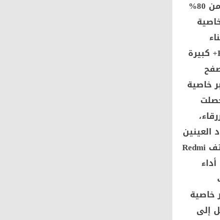
الذكية الحفاظ على صحة البطارية على المدى الطويل، إذ تحتفظ بأكثر من 80%
ف خاصية
اء
التنقل. شاشة غامرة بحجم 6.9 بوصة يأتي الهاتف بشاشة 6.9 بوصة HD+ كبيرة
صفح
دل تحديث يصل إلى 120 هرتز عبر خاصية
 حصلت
ءة الزرقاء،
 العينين
حتى مع الاستخدام لفترات طويلة. أداء قوي وذاكرة موسعة يعتمد هاتف Redmi
قديم أداء
 إلى 16 جيجابايت عبر خاصية
ة تصل إلى