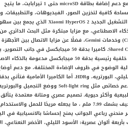
256 جيجابايت، مع دعم إضافة بطاقة microSD حتى 1 تيرابايت، ما يتيح
احة كافية لتخزين الصور، الفيديوهات، والتطبيقات. و
الهاتف بنظام التشغيل الجديد Xiaomi HyperOS 2 الذي يجمع بي
كاء الاصطناعي، مع مزايا مبتكرة مثل البحث الدائري من
Sync وShared Clipboard. كاميرا بدقة 50 ميجابكسل في جانب التصو
الهاتف كاميرا خلفية رئيسية بدقة 50 ميجابكسل مدعومة بالذكا
لية الوضوح في ظروف الإضاءة المختلفة، مع دعم أوضا
ميجابكسل وتدعم خصائص مثل Soft-light ring ووضع التجميل و
15C بتصميم نحيف بسُمك 7.99 ملم ، ما يجعله مريحًا للحمل والاست
 منحني رباعي الجوانب يمنح إحساسًا بالانسيابية في الي
بأربعة ألوان عصرية: الأسود الليلي، الأخضر النعناعي، ال