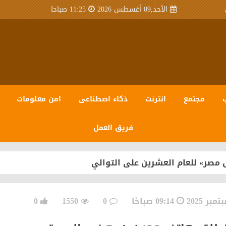
الأحد,09 أغسطس 2026
11:25 صباحا
.
مجتمع
انترنت
ذكاء اصطناعى
امن معلومات
فريق العمل
 مصر» للعام العشرين على التوالي
09:14 صباحًا
0
1550
0
سبيرو عبر منظومة متكاملة تعتمد على أحدث تقنيات مراكز ال