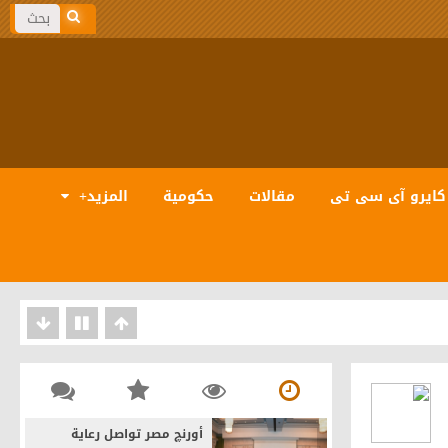
كايرو آى سى تى
مقالات
حكومية
المزيد+
بيانات والذكاء الاصطناعى
أورنچ مصر تواصل رعاية