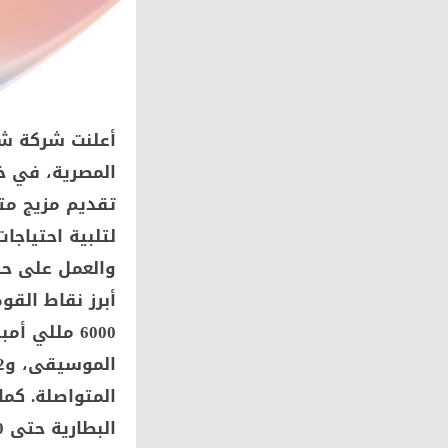
المصرية، في خ
تقديم مزيج متو
لتلبية احتياج
والعمل على حد 