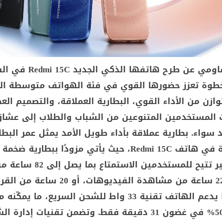
أعلنت شركة شاومي عن طرح هاتفها الذكي 
طوة تعزز حضورها القوي في فئة الهواتف متوسطة ال
ازن من الأداء القوي، البطارية العملاقة، والتصميم الع
ات المستخدمين المتنوعين من الشباب والطلاب إلى عشاق
سواء. بطارية عملاقة بأداء طويل الأمد يمثل عمر البطا
أبرز نقاط القوة في هاتف Redmi 15C، حيث يأتي مزودًا ببطارية
6000 مللي أمبير تتيح للمستخدمين ال
الموسيقى، و22 ساعة من مشاهدة الفيديوهات، أو 20 ساعة 
المتواصلة. كما يدعم الهاتف تقنية 33 واط للشحن السريع، ما 
البطارية حتى 50% في غضون 31 دقيقة فقط. وتضمن تقنيات إدارة