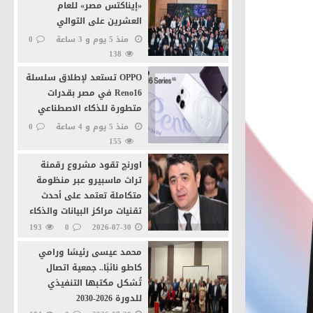
«إيناكتس مصر» للعام
العشرين على التوالي
منذ 5 يوم و 3 ساعة
0
138
ة
OPPO تستعد لإطلاق سلسلة
Reno16 في مصر بقدرات
متطورة للذكاء الاصطناعي
منذ 5 يوم و 4 ساعة
0
155
ية بالقاهرة
اورنچ تقود مشروع رقمنة
تراث ماسبيرو عبر منظومة
متكاملة تعتمد على أحدث
تقنيات مراكز البيانات والذكاء
الاصطناعى
193
0
2026-07-30
محمد عيسى رئيسًا ورامي
كاطو نائبًا.. جمعية اتصال
تُشكل مكتبها التنفيذي
للدورة 2026-2030