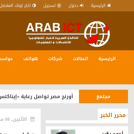
الرئيسية
دخول
تسجيل
اختر لونك المفضل
الرئيسية
اتصالات
شركات
هواتف
حواسب
شركات
المصرية للاتصالات WE شريك رقمي في مبادرة “يلا ساحل” لترسيخ مكانة الساحل الشمالي كوجهة سياحية عالمية
مجتمع
أورنچ مصر تواصل رعاية «إيناكتس
هواتف
OPPO تستعد لإطلاق سلسلة Reno16 في مصر بقدرات متطورة للذكاء الاصطناعي
محرر الخبر
الأثنين, 08 سبتمبر 2025
شركات
اورنچ تقود مشروع رقمنة تراث ما
أحمد بكير