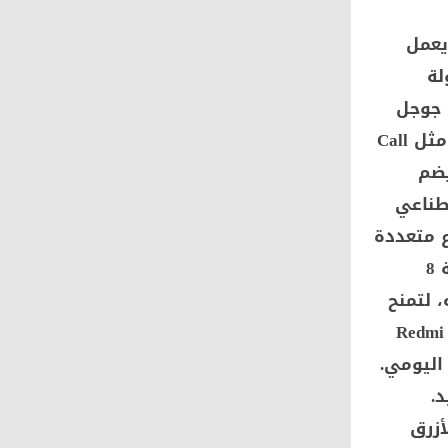
يعمل
ن سهولة
 جوجل
(Circle to Search) وخدمات Gemini، فضلًا عن مزايا الاتصال بين الأجهزة مثل Call
ير، يضم
ء الاصطناعي
ع متعددة
مثل التصوير الليلي، البورتريه، وHDR. أما الكاميرا الأمامية فتأتي بدقة 8
البورتريه، لتمنح
صور سيلفي طبيعية وأكثر حيوية. تصميم عصري ومتانة معتمدة يتألق Redmi
خدام اليومي.
د.
أزرق