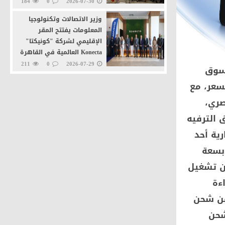
184
0
2026-07-30
وزير الاتصالات وتكنولوجيا
المعلومات يفتتح المقر
الإقليمي لشركة "كونيكتا"
Konecta العالمية في القاهرة
الجديدة
211
0
2026-07-29
الجديد Redmi 15C في السوق
وزيرا التنمية المحلية
سعر، مع
والاتصالات يطلقان خدمة
صري،
"تراخيص المحال العامة" عبر
منصة مصر الرقمية
 الترفيه
235
0
2026-07-27
رية أحد
 ضخمة بسعة
استمتاع بما يصل إلى 82 ساعة من تشغيل
من القراءة
يمكّنه من شحن
 الشحن