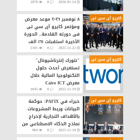
1078
0
2026-01-14
كايرو آى سى تى
٨ نوفمبر ٢٠٢٦ موعد معرض
ومؤتمر كايرو آى سي تى
فى دورته القادمة.. الدورة
الأخيرة استقبلت ١٦١ الف
1101
0
2025-11-22
زائر
كايرو آى سى تى
"نتورك إنترناشيونال"
تستعرض أحدث حلول
التكنولوجيا المالية خلال
معرض Cairo ICT
1045
0
2025-11-19
كايرو آى سى تى
​خبراء في PAFIX: حوكمة
البيانات وربط المشروعات
بالأهداف التجارية لإخراج
نماذج الذكاء الاصطناعي من
984
0
2025-11-19
«الصندوق الأسود»