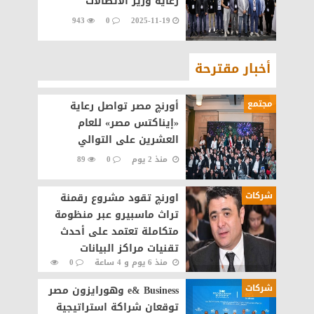
رعاية وزير الاتصالات
943
0
2025-11-19
أخبار مقترحة
مجتمع
أورنچ مصر تواصل رعاية
«إيناكتس مصر» للعام
العشرين على التوالي
منذ 2 يوم
0
89
شركات
اورنچ تقود مشروع رقمنة
تراث ماسبيرو عبر منظومة
متكاملة تعتمد على أحدث
تقنيات مراكز البيانات
منذ 6 يوم و 4 ساعة
0
والذكاء الاصطناعى
157
شركات
e& Business وهورايزون مصر
توقعان شراكة استراتيجية