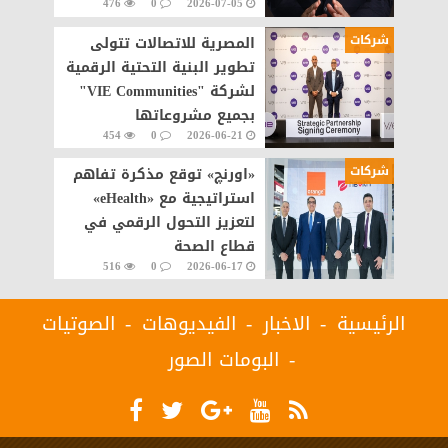
476
0
2026-07-05
مصر
شركات
المصرية للاتصالات تتولى
تطوير البنية التحتية الرقمية
لشركة "VIE Communities"
بجميع مشروعاتها
454
0
2026-06-21
شركات
«اورنچ» توقع مذكرة تفاهم
استراتيجية مع «eHealth»
لتعزيز التحول الرقمي في
قطاع الصحة
516
0
2026-06-17
الرئيسية
الاخبار
الفيديوهات
الصوتيات
البومات الصور